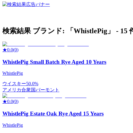
検索結果
ブランド: 「
WhistlePig
」 -
15
★
0.0
(
0
)
WhistlePig Small Batch Rye Aged 10 Years
WhistlePig
ウイスキー
50.0%
アメリカ合衆国
バーモント
★
0.0
(
0
)
WhistlePig Estate Oak Rye Aged 15 Years
WhistlePig