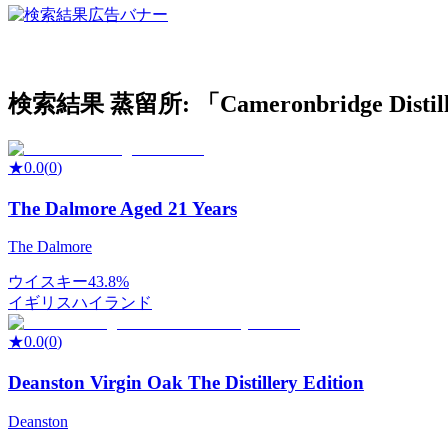
検索結果
蒸留所: 「
Cameronbridge Distil
★
0.0
(
0
)
The Dalmore Aged 21 Years
The Dalmore
ウイスキー
43.8%
イギリス
ハイランド
★
0.0
(
0
)
Deanston Virgin Oak The Distillery Edition
Deanston