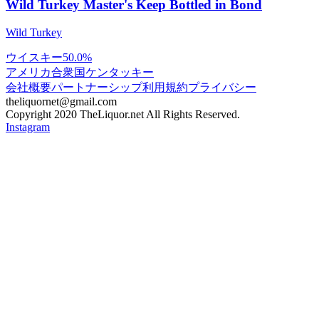
Wild Turkey Master's Keep Bottled in Bond
Wild Turkey
ウイスキー
50.0%
アメリカ合衆国
ケンタッキー
会社概要
パートナーシップ
利用規約
プライバシー
theliquornet@gmail.com
Copyright 2020 TheLiquor.net All Rights Reserved.
Instagram