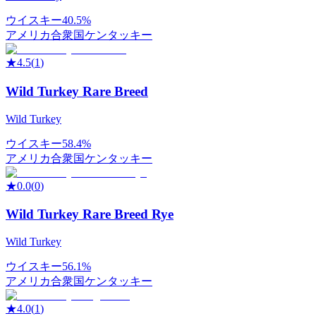
ウイスキー
40.5%
アメリカ合衆国
ケンタッキー
★
4.5
(
1
)
Wild Turkey Rare Breed
Wild Turkey
ウイスキー
58.4%
アメリカ合衆国
ケンタッキー
★
0.0
(
0
)
Wild Turkey Rare Breed Rye
Wild Turkey
ウイスキー
56.1%
アメリカ合衆国
ケンタッキー
★
4.0
(
1
)