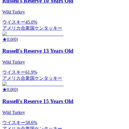
Russell's Reserve 10 Years Old
Wild Turkey
ウイスキー
45.0%
アメリカ合衆国
ケンタッキー
★
0.0
(
0
)
Russell's Reserve 13 Years Old
Wild Turkey
ウイスキー
61.9%
アメリカ合衆国
ケンタッキー
★
0.0
(
0
)
Russell's Reserve 15 Years Old
Wild Turkey
ウイスキー
58.6%
アメリカ合衆国
ケンタッキー