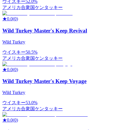
ウイスキー
52.0%
アメリカ合衆国
ケンタッキー
★
0.0
(
0
)
Wild Turkey Master's Keep Revival
Wild Turkey
ウイスキー
50.5%
アメリカ合衆国
ケンタッキー
★
0.0
(
0
)
Wild Turkey Master's Keep Voyage
Wild Turkey
ウイスキー
53.0%
アメリカ合衆国
ケンタッキー
★
0.0
(
0
)