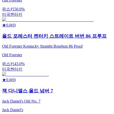
Old Forester
위스키
50.0%
미국
켄터키
★
0.0
(
0
)
올드 포레스터 켄터키 스트레이트 버번 86 프루프
Old Forester Kentucky Straight Bourbon 86 Proof
Old Forester
위스키
43.0%
미국
켄터키
★
0.0
(
0
)
잭 다니엘스 올드 넘버 7
Jack Daniel's Old No. 7
Jack Daniel's