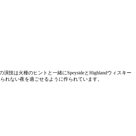
トの演技は火種のヒントと一緒にSpeysideとHighlandウィスキー
と一緒に忘れられない夜を過ごせるように作られています。