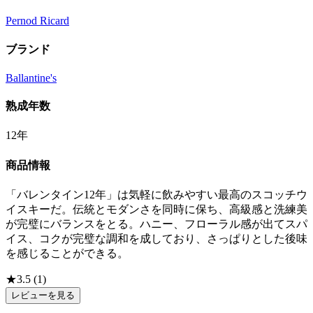
Pernod Ricard
ブランド
Ballantine's
熟成年数
12年
商品情報
「バレンタイン12年」は気軽に飲みやすい最高のスコッチウ
イスキーだ。伝統とモダンさを同時に保ち、高級感と洗練美
が完璧にバランスをとる。ハニー、フローラル感が出てスパ
イス、コクが完璧な調和を成しており、さっぱりとした後味
を感じることができる。
★
3.5
(
1
)
レビューを見る