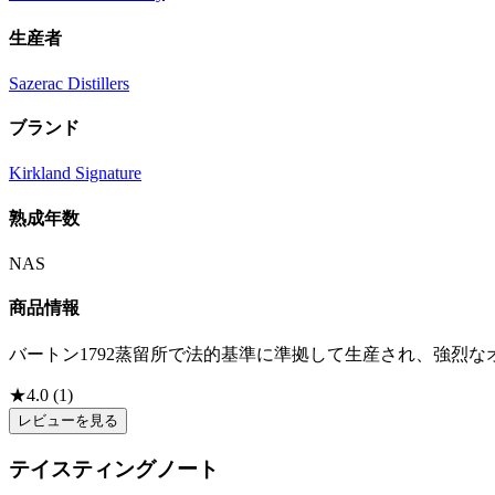
生産者
Sazerac Distillers
ブランド
Kirkland Signature
熟成年数
NAS
商品情報
バートン1792蒸留所で法的基準に準拠して生産され、強烈
★
4.0
(
1
)
レビューを見る
テイスティングノート