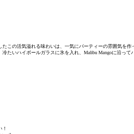
したこの活気溢れる味わいは、一気にパーティーの雰囲気を作
たいハイボールガラスに氷を入れ、Malibu Mangoに沿
い！