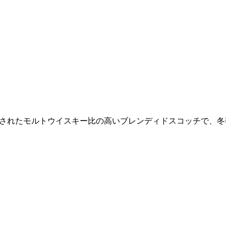
ェリーキャスクで熟成されたモルトウイスキー比の高いブレンディドスコッチで