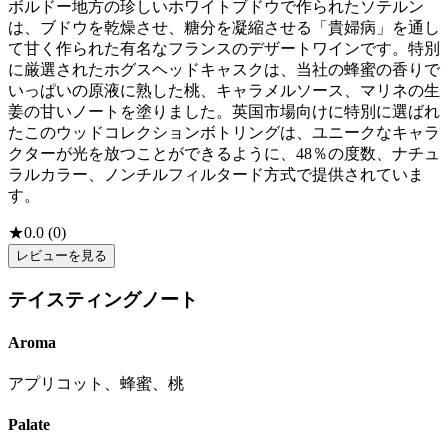
ボルドー地方の珍しいホワイトブドウで作られたソテルン
は、ブドウを乾燥させ、糖分を凝縮させる「貴婦病」を通し
て甘く作られた有名なフランスのデザートワインです。特別
に厳選されたホグスヘッドキャスクは、当社の蜂蜜の香りで
いっぱいの原液に熟した桃、キャラメルソース、マリネの生
姜の甘いノートを塗りました。英国市場向けに特別に選ばれ
たこのウッドコレクションボトリングは、ユニークなキャラ
クターが光を放つことができるように、48％の度数、ナチュ
ラルカラー、ノンチルフィルタード方式で提供されていま
す。
★
0.0
(
0
)
レビューを見る
テイスティングノート
Aroma
アプリコット、蜂蜜、桃
Palate