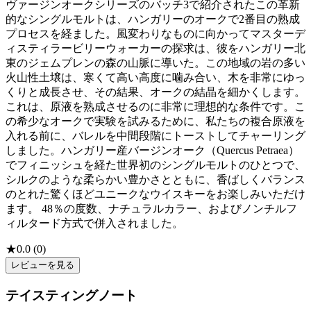
ヴァージンオークシリーズのバッチ3で紹介されたこの革新
的なシングルモルトは、ハンガリーのオークで2番目の熟成
プロセスを経ました。風変わりなものに向かってマスターデ
ィスティラービリーウォーカーの探求は、彼をハンガリー北
東のジェムプレンの森の山脈に導いた。この地域の岩の多い
火山性土壌は、寒くて高い高度に噛み合い、木を非常にゆっ
くりと成長させ、その結果、オークの結晶を細かくします。
これは、原液を熟成させるのに非常に理想的な条件です。こ
の希少なオークで実験を試みるために、私たちの複合原液を
入れる前に、バレルを中間段階にトーストしてチャーリング
しました。ハンガリー産バージンオーク（Quercus Petraea）
でフィニッシュを経た世界初のシングルモルトのひとつで、
シルクのような柔らかい豊かさとともに、香ばしくバランス
のとれた驚くほどユニークなウイスキーをお楽しみいただけ
ます。 48％の度数、ナチュラルカラー、およびノンチルフ
ィルタード方式で併入されました。
★
0.0
(
0
)
レビューを見る
テイスティングノート