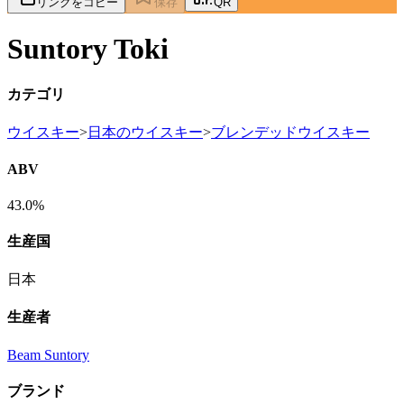
リンクをコピー
保存
QR
Suntory Toki
カテゴリ
ウイスキー
>
日本のウイスキー
>
ブレンデッドウイスキー
ABV
43.0%
生産国
日本
生産者
Beam Suntory
ブランド