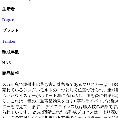
生産者
Diageo
ブランド
Talisker
熟成年数
NAS
商品情報
スカイ島で稼働中の最も古い蒸留所であるタリスカーは、18
売れているシングルモルトの一つとして位置づけられ、乗り継
ついたウイスキーがハポート湖に流れ込み、湖を炎に包まれ
り、これは一種の二重蒸留効果を出すU字型ライパイプと従
ターを与えています。 ディスティラス版は職人技の結晶で
られています。 2つの段階にわたる熟成プロセスは、より
も、この立派なシングルモルト本来のキャラクターは完全に