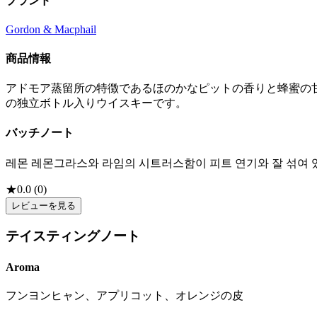
ブランド
Gordon & Macphail
商品情報
アドモア蒸留所の特徴であるほのかなピットの香りと蜂蜜の
の独立ボトル入りウイスキーです。
バッチノート
레몬 레몬그라스와 라임의 시트러스함이 피트 연기와 잘 섞여 
★
0.0
(
0
)
レビューを見る
テイスティングノート
Aroma
フンヨンヒャン、アプリコット、オレンジの皮