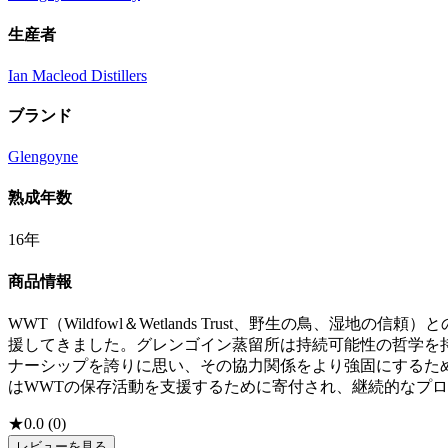
生産者
Ian Macleod Distillers
ブランド
Glengoyne
熟成年数
16年
商品情報
WWT（Wildfowl＆Wetlands Trust、野生の鳥
援してきました。グレンゴイン蒸留所は持続可能性の哲学を
ナーシップを誇りに思い、その協力関係をより強固にするた
はWWTの保存活動を支援するために寄付され、継続的なプ
★
0.0
(
0
)
レビューを見る