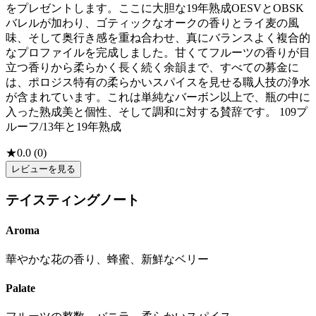
をプレゼントします。ここに大胆な19年熟成OESVとOBSK
バレルが加わり、ゴティックなオークの香りとライ麦の風
味、そして奥行き感を重ね合わせ、真にバランスよく複合的
なプロファイルを完成しました。甘くてフルーツの香りが目
立つ香りから柔らかく長く続く余韻まで、すべての募金に
は、ポロジス特有の柔らかいスパイスを見せる職人技の浄水
が含まれています。これは単純なバーボン以上で、瓶の中に
入った熟成美と個性、そして調和に対する賛辞です。 109プ
ルーフ/13年と19年熟成
★
0.0
(
0
)
レビューを見る
テイスティングノート
Aroma
華やかな花の香り、蜂蜜、新鮮なベリー
Palate