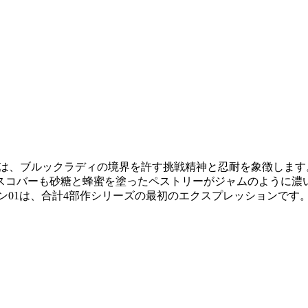
+18は、ブルックラディの境界を許す挑戦精神と忍耐を象徴しま
スコバーも砂糖と蜂蜜を塗ったペストリーがジャムのように濃
ョン01は、合計4部作シリーズの最初のエクスプレッションです