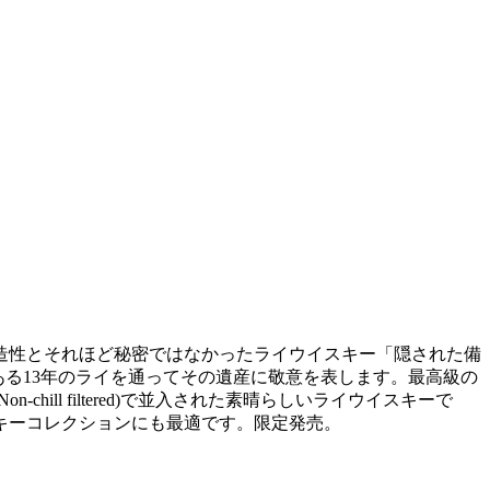
創造性とそれほど秘密ではなかったライウイスキー「隠された備
スである13年のライを通ってその遺産に敬意を表します。最高級の
ll filtered)で並入された素晴らしいライウイスキーで
キーコレクションにも最適です。限定発売。