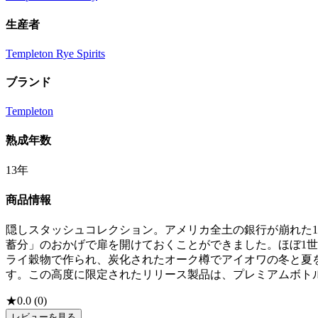
生産者
Templeton Rye Spirits
ブランド
Templeton
熟成年数
13年
商品情報
隠しスタッシュコレクション。アメリカ全土の銀行が崩れた1
蓄分」のおかげで扉を開けておくことができました。ほぼ1世紀後
ライ穀物で作られ、炭化されたオーク樽でアイオワの冬と夏を13回出
す。この高度に限定されたリリース製品は、プレミアムボト
★
0.0
(
0
)
レビューを見る