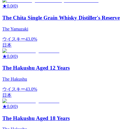
★
0.0
(
0
)
The Chita Single Grain Whisky Distiller's Reserve
The Yamazaki
ウイスキー
43.0%
日本
★
0.0
(
0
)
The Hakushu Aged 12 Years
The Hakushu
ウイスキー
43.0%
日本
★
0.0
(
0
)
The Hakushu Aged 18 Years