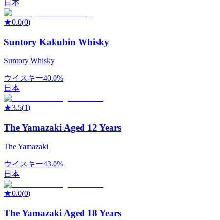
日本
★
0.0
(
0
)
Suntory Kakubin Whisky
Suntory Whisky
ウイスキー
40.0%
日本
★
3.5
(
1
)
The Yamazaki Aged 12 Years
The Yamazaki
ウイスキー
43.0%
日本
★
0.0
(
0
)
The Yamazaki Aged 18 Years