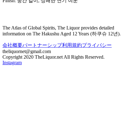
Finish:
중간 길이, 상쾌한 연기 여운
The Atlas of Global Spirits, The Liquor provides detailed
information on
The Hakushu Aged 12 Years
(
하쿠슈 12년
).
会社概要
パートナーシップ
利用規約
プライバシー
theliquornet@gmail.com
Copyright 2020 TheLiquor.net All Rights Reserved.
Instagram