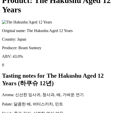
Product:
The Hakushu Aged 12
Years
Original name:
The Hakushu Aged 12 Years
Country:
Japan
Producer:
Beam Suntory
ABV:
43.0
%
0
Tasting notes for
The Hakushu Aged 12
Years
(
하쿠슈 12년
)
Aroma:
신선한 잎사귀, 청사과, 배, 가벼운 연기
Palate:
달콤한 배, 버터스카치, 민트