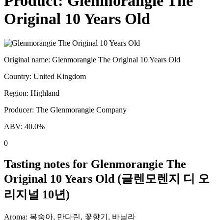
Product:
Glenmorangie The
Original 10 Years Old
Original name:
Glenmorangie The Original 10 Years Old
Country:
United Kingdom
Region:
Highland
Producer:
The Glenmorangie Company
ABV:
40.0
%
0
Tasting notes for
Glenmorangie The
Original 10 Years Old
(
글렌모렌지 디 오
리지널 10년
)
Aroma:
복숭아, 만다린, 꽃향기, 바닐라