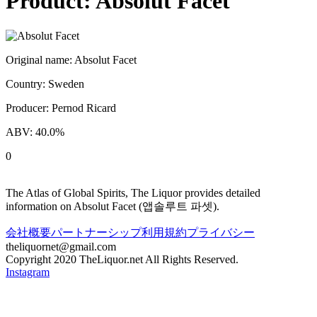
Product:
Absolut Facet
Original name:
Absolut Facet
Country:
Sweden
Producer:
Pernod Ricard
ABV:
40.0
%
0
The Atlas of Global Spirits, The Liquor provides detailed
information on
Absolut Facet
(
앱솔루트 파셋
).
会社概要
パートナーシップ
利用規約
プライバシー
theliquornet@gmail.com
Copyright 2020 TheLiquor.net All Rights Reserved.
Instagram