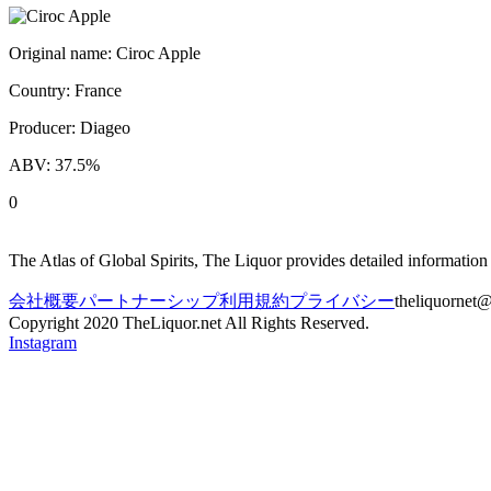
Original name:
Ciroc Apple
Country:
France
Producer:
Diageo
ABV:
37.5
%
0
The Atlas of Global Spirits, The Liquor provides detailed informatio
会社概要
パートナーシップ
利用規約
プライバシー
theliquornet
Copyright 2020 TheLiquor.net All Rights Reserved.
Instagram