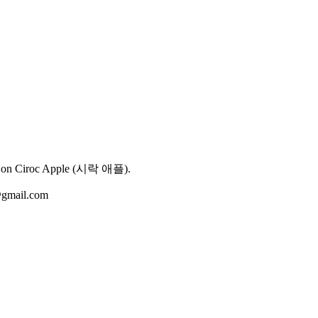
n on
Ciroc Apple
(
시락 애플
).
@gmail.com