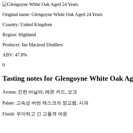
Original name:
Glengoyne White Oak Aged 24 Years
Country:
United Kingdom
Region:
Highland
Producer:
Ian Macleod Distillers
ABV:
47.8
%
0
Tasting notes for
Glengoyne White Oak Ag
Aroma:
진한 바닐라, 레몬 커드, 오크
Palate:
고숙성 버번 캐스크의 정교함, 사과
Finish:
우아하고 긴 고품격 여운