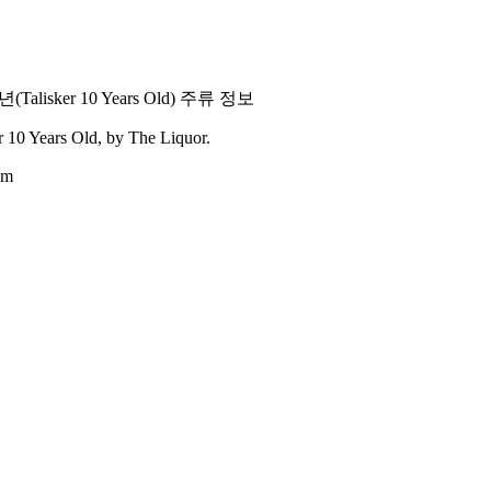
0년
(
Talisker 10 Years Old
) 주류 정보
r 10 Years Old
, by The Liquor.
om