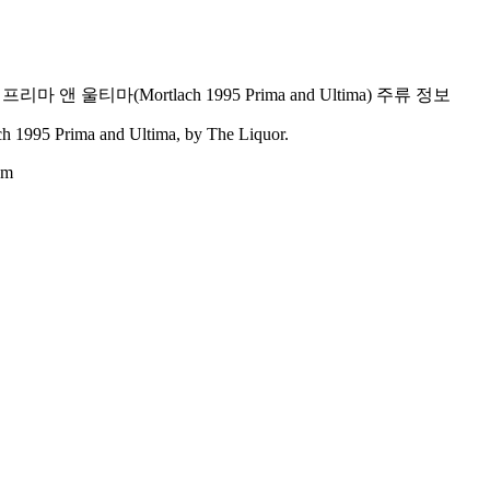
5 프리마 앤 울티마
(
Mortlach 1995 Prima and Ultima
) 주류 정보
ch 1995 Prima and Ultima
, by The Liquor.
om