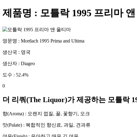
제품명 :
모틀락 1995 프리마 
영문명 :
Mortlach 1995 Prima and Ultima
생산국 :
영국
생산자 :
Diageo
도수 :
52.4
%
0
더 리쿼(The Liquor)가 제공하는
모틀락 1
향(Aroma) :
오렌지 껍질, 꿀, 꽃향기, 오크
맛(Palate) :
복합적인 향신료, 과일, 견과류
여운(Finish) :
우아하고 매우 긴 여운