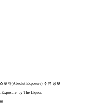
익스포저
(
Absolut Exposure
) 주류 정보
t Exposure
, by The Liquor.
om