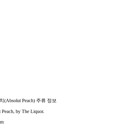
치
(
Absolut Peach
) 주류 정보
t Peach
, by The Liquor.
om