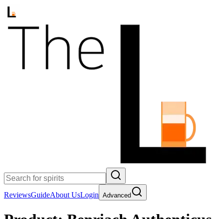
Reviews
Guide
About Us
Login
Advanced