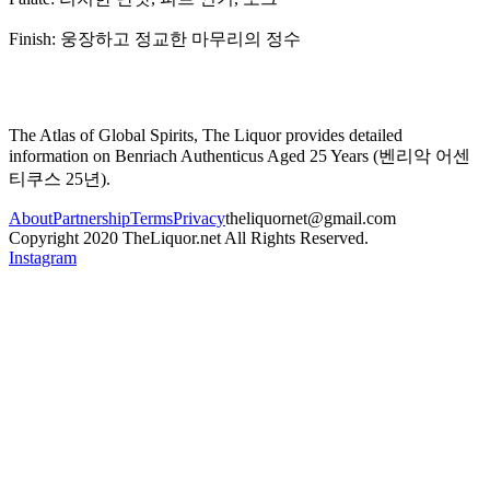
Finish:
웅장하고 정교한 마무리의 정수
The Atlas of Global Spirits, The Liquor provides detailed
information on
Benriach Authenticus Aged 25 Years
(
벤리악 어센
티쿠스 25년
).
About
Partnership
Terms
Privacy
theliquornet@gmail.com
Copyright 2020 TheLiquor.net All Rights Reserved.
Instagram