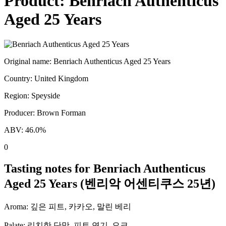
Product:
Benriach Authenticus
Aged 25 Years
Original name:
Benriach Authenticus Aged 25 Years
Country:
United Kingdom
Region:
Speyside
Producer:
Brown Forman
ABV:
46.0
%
0
Tasting notes for
Benriach Authenticus
Aged 25 Years
(
벤리악 어센티쿠스 25년
)
Aroma:
깊은 피트, 카카오, 말린 베리
Palate:
리치한 단맛, 피트 연기, 오크