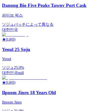
Danong Bio Five Peaks Tawny Port Cask
파이브 픽스
ソジュ
バッチによって異なる
대한민국
★
0.0
(
0
)
Yeoul 25 Soju
Yeoul
ソジュ
25.0%
대한민국
null
★
0.0
(
0
)
Ilpoom Jinro 18 Years Old
Ilpoom Jinro
ソジュ
31.0%