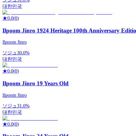
대한민국
★
0.0
(
0
)
Ilpoom Jinro 1924 Heritage 100th Anniversary Editi
Ilpoom Jinro
ソジュ
30.0%
대한민국
★
0.0
(
0
)
Ilpoom Jinro 19 Years Old
Ilpoom Jinro
ソジュ
31.0%
대한민국
★
0.0
(
0
)