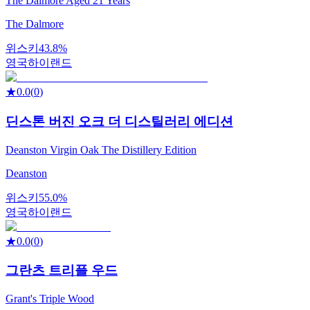
The Dalmore Aged 21 Years
The Dalmore
위스키
43.8%
영국
하이랜드
★
0.0
(
0
)
딘스톤 버진 오크 더 디스틸러리 에디션
Deanston Virgin Oak The Distillery Edition
Deanston
위스키
55.0%
영국
하이랜드
★
0.0
(
0
)
그란츠 트리플 우드
Grant's Triple Wood