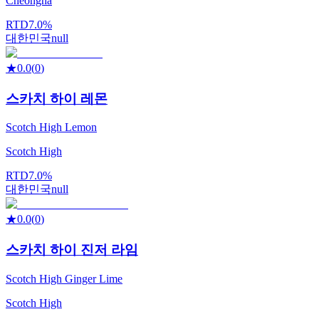
Cheongha
RTD
7.0%
대한민국
null
★
0.0
(
0
)
스카치 하이 레몬
Scotch High Lemon
Scotch High
RTD
7.0%
대한민국
null
★
0.0
(
0
)
스카치 하이 진저 라임
Scotch High Ginger Lime
Scotch High