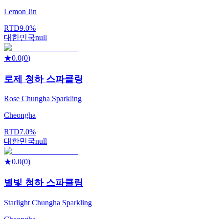
Lemon Jin
RTD
9.0%
대한민국
null
★
0.0
(
0
)
로제 청하 스파클링
Rose Chungha Sparkling
Cheongha
RTD
7.0%
대한민국
null
★
0.0
(
0
)
별빛 청하 스파클링
Starlight Chungha Sparkling