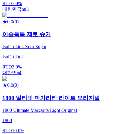
RTD
7.0%
대한민국
null
★
0.0
(
0
)
이슬톡톡 제로 슈거
Isul Toktok Zero Sugar
Isul Toktok
RTD
3.0%
대한민국
★
0.0
(
0
)
1800 얼티밋 마가리타 라이트 오리지널
1800 Ultimate Margarita Light Original
1800
RTD
10.0%