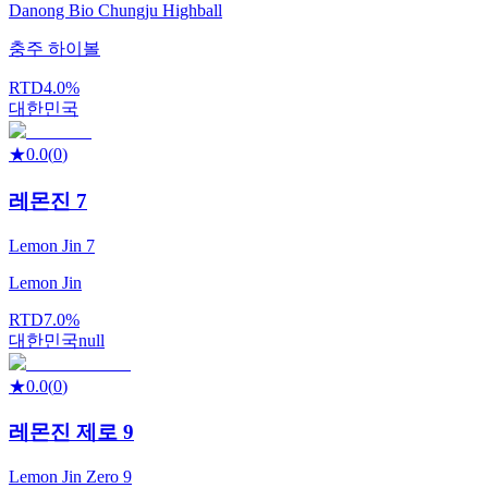
Danong Bio Chungju Highball
충주 하이볼
RTD
4.0%
대한민국
★
0.0
(
0
)
레몬진 7
Lemon Jin 7
Lemon Jin
RTD
7.0%
대한민국
null
★
0.0
(
0
)
레몬진 제로 9
Lemon Jin Zero 9