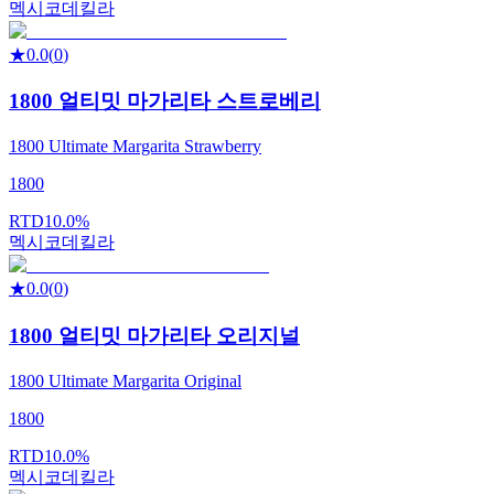
멕시코
데킬라
★
0.0
(
0
)
1800 얼티밋 마가리타 스트로베리
1800 Ultimate Margarita Strawberry
1800
RTD
10.0%
멕시코
데킬라
★
0.0
(
0
)
1800 얼티밋 마가리타 오리지널
1800 Ultimate Margarita Original
1800
RTD
10.0%
멕시코
데킬라