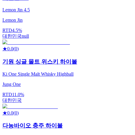
Lemon Jin 4.5
Lemon Jin
RTD
4.5%
대한민국
null
★
0.0
(
0
)
기원 싱글 몰트 위스키 하이볼
Ki One Single Malt Whisky Highball
Jung One
RTD
11.0%
대한민국
★
0.0
(
0
)
다농바이오 충주 하이볼