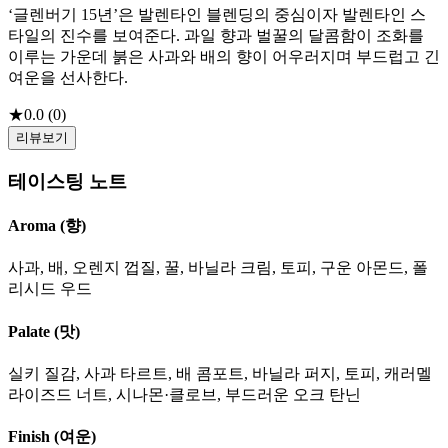
‘글렌버기 15년’은 발렌타인 블렌딩의 중심이자 발렌타인 스
타일의 진수를 보여준다. 과일 향과 벌꿀의 달콤함이 조화를
이루는 가운데 붉은 사과와 배의 향이 어우러지며 부드럽고 긴
여운을 선사한다.
★
0.0
(
0
)
리뷰보기
테이스팅 노트
Aroma (향)
사과, 배, 오렌지 껍질, 꿀, 바닐라 크림, 토피, 구운 아몬드, 폴
리시드 우드
Palate (맛)
실키 질감, 사과 타르트, 배 콤포트, 바닐라 퍼지, 토피, 캐러멜
라이즈드 너트, 시나몬·클로브, 부드러운 오크 탄닌
Finish (여운)