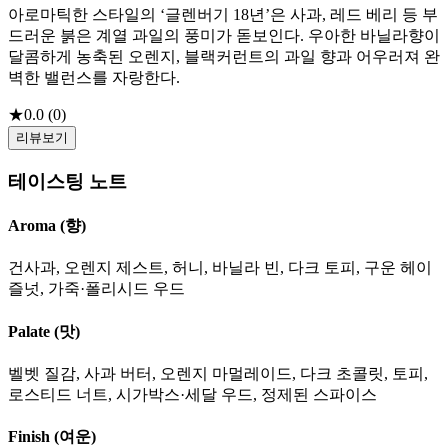
아로마틱한 스타일의 ‘글렌버기 18년’은 사과, 레드 베리 등 부
드러운 붉은 계열 과일의 풍미가 돋보인다. 우아한 바닐라향이
달콤하게 농축된 오렌지, 블랙커런트의 과일 향과 어우러져 완
벽한 밸런스를 자랑한다.
★
0.0
(
0
)
리뷰보기
테이스팅 노트
Aroma (향)
건사과, 오렌지 제스트, 허니, 바닐라 빈, 다크 토피, 구운 헤이
즐넛, 가죽·폴리시드 우드
Palate (맛)
벨벳 질감, 사과 버터, 오렌지 마멀레이드, 다크 초콜릿, 토피,
로스티드 너트, 시가박스·세달 우드, 정제된 스파이스
Finish (여운)