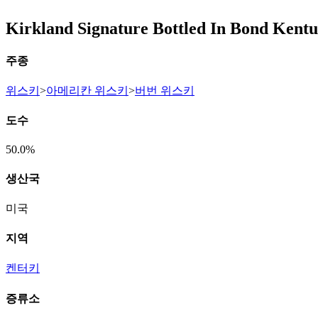
Kirkland Signature Bottled In Bond Kent
주종
위스키
>
아메리칸 위스키
>
버번 위스키
도수
50.0%
생산국
미국
지역
켄터키
증류소