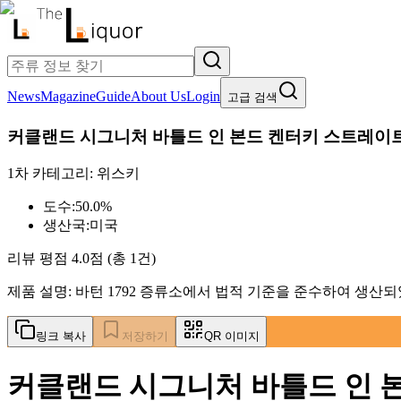
News
Magazine
Guide
About Us
Login
고급 검색
커클랜드 시그니처 바틀드 인 본드 켄터키 스트레이
1차 카테고리:
위스키
도수:
50.0%
생산국:
미국
리뷰 평점
4.0
점 (총
1
건)
제품 설명:
바턴 1792 증류소에서 법적 기준을 준수하여 생산
링크 복사
저장하기
QR 이미지
커클랜드 시그니처 바틀드 인 