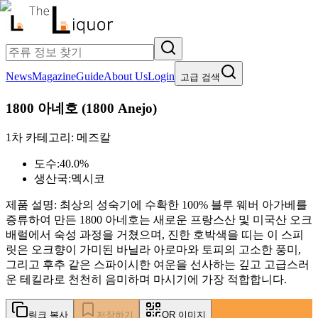
News
Magazine
Guide
About Us
Login
고급 검색
1800 아네호
(
1800 Anejo
)
1차 카테고리:
메즈칼
도수:
40.0%
생산국:
멕시코
제품 설명:
최상의 성숙기에 수확한 100% 블루 웨버 아가베를
증류하여 만든 1800 아네호는 새로운 프랑스산 및 미국산 오크
배럴에서 숙성 과정을 거쳤으며, 진한 호박색을 띠는 이 스피
릿은 오크향이 가미된 바닐라 아로마와 토피의 고소한 풍미,
그리고 후추 같은 스파이시한 여운을 선사하는 깊고 고급스러
운 테킬라로 천천히 음미하며 마시기에 가장 적합합니다.
링크 복사
저장하기
QR 이미지