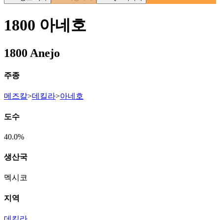
1800 아네호
1800 Anejo
주종
메즈칼
>
데킬라
>
아네호
도수
40.0%
생산국
멕시코
지역
데킬라