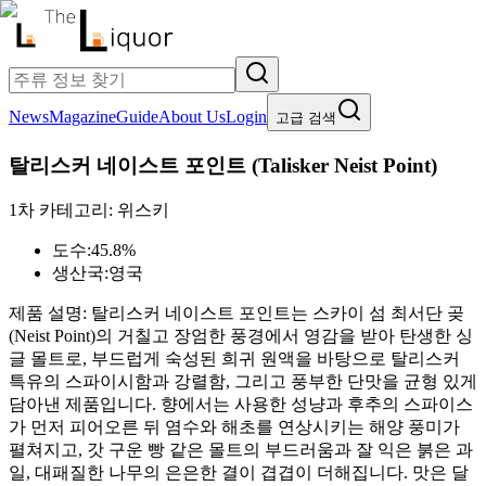
News
Magazine
Guide
About Us
Login
고급 검색
탈리스커 네이스트 포인트
(
Talisker Neist Point
)
1차 카테고리:
위스키
도수:
45.8%
생산국:
영국
제품 설명:
탈리스커 네이스트 포인트는 스카이 섬 최서단 곶
(Neist Point)의 거칠고 장엄한 풍경에서 영감을 받아 탄생한 싱
글 몰트로, 부드럽게 숙성된 희귀 원액을 바탕으로 탈리스커
특유의 스파이시함과 강렬함, 그리고 풍부한 단맛을 균형 있게
담아낸 제품입니다. 향에서는 사용한 성냥과 후추의 스파이스
가 먼저 피어오른 뒤 염수와 해초를 연상시키는 해양 풍미가
펼쳐지고, 갓 구운 빵 같은 몰트의 부드러움과 잘 익은 붉은 과
일, 대패질한 나무의 은은한 결이 겹겹이 더해집니다. 맛은 달