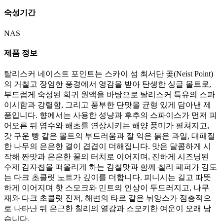
숙성기간
NAS
제품 정보
탈리스커 네이스트 포인트는 스카이 섬 최서단 곶(Neist Point)
의 거칠고 장엄한 풍경에서 영감을 받아 탄생한 싱글 몰트로,
부드럽게 숙성된 희귀 원액을 바탕으로 탈리스커 특유의 스파
이시함과 강렬함, 그리고 풍부한 단맛을 균형 있게 담아낸 제
품입니다. 향에서는 사용한 성냥과 후추의 스파이스가 먼저 피
어오른 뒤 염수와 해초를 연상시키는 해양 풍미가 펼쳐지고,
갓 구운 빵 같은 몰트의 부드러움과 잘 익은 붉은 과일, 대패질
한 나무의 은은한 결이 겹겹이 더해집니다. 맛은 달콤하게 시
작해 짠맛과 은은한 꿀의 터치로 이어지며, 진하게 시즈닝된
수제 감자칩을 떠올리게 하는 감칠맛과 함께 칠리 페퍼가 감도
는 다크 초콜릿 노트가 깊이를 더합니다. 피니시는 길고 따뜻
하게 이어지며 핫 스모크와 민트의 인상이 두드러지고, 나무
재와 다크 초콜릿 진저, 해변의 타르 같은 뉘앙스가 점층적으
로 나타난 뒤 은근한 칠리의 열감과 스모키한 여운이 오래 남
습니다.