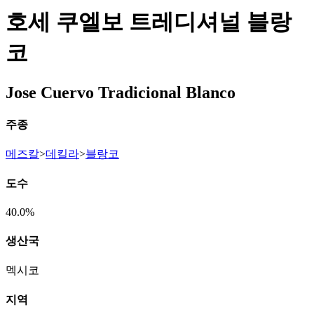
호세 쿠엘보 트레디셔널 블랑
코
Jose Cuervo Tradicional Blanco
주종
메즈칼
>
데킬라
>
블랑코
도수
40.0%
생산국
멕시코
지역