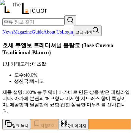
News
Magazine
Guide
About Us
Login
고급 검색
호세 쿠엘보 트레디셔널 블랑코
(
Jose Cuervo
Tradicional Blanco
)
1차 카테고리:
메즈칼
도수:
40.0%
생산국:
멕시코
제품 설명:
100% 블루 웨버 아가베로 만든 상을 받은 테킬라입
니다. 아가베 본연의 허브향과 미세한 시트러스 향이 특징이
며, 매콤함과 달콤함이 균형 잡힌 깔끔한 마무리를 선사합니
다.
링크 복사
저장하기
QR 이미지