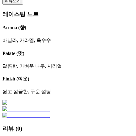
리뷰보기
테이스팅 노트
Aroma (향)
바닐라, 카라멜, 옥수수
Palate (맛)
달콤함, 가벼운 나무, 시리얼
Finish (여운)
짧고 깔끔한, 구운 설탕
리뷰 (
0
)