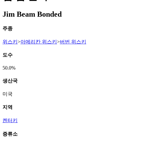
Jim Beam Bonded
주종
위스키
>
아메리칸 위스키
>
버번 위스키
도수
50.0%
생산국
미국
지역
켄터키
증류소