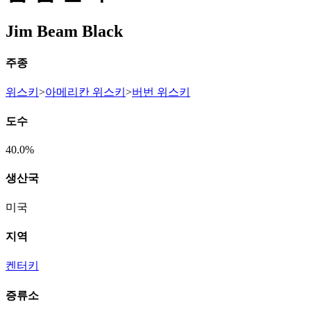
Jim Beam Black
주종
위스키
>
아메리칸 위스키
>
버번 위스키
도수
40.0%
생산국
미국
지역
켄터키
증류소