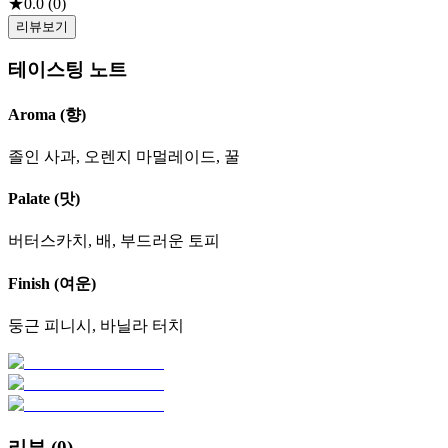
★
0.0
(
0
)
리뷰보기
테이스팅 노트
Aroma (향)
졸인 사과, 오렌지 마멀레이드, 꿀
Palate (맛)
버터스카치, 배, 부드러운 토피
Finish (여운)
둥근 피니시, 바닐라 터치
리뷰 (
0
)