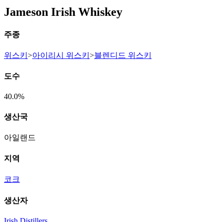
Jameson Irish Whiskey
주종
위스키
>
아이리시 위스키
>
블렌디드 위스키
도수
40.0%
생산국
아일랜드
지역
코크
생산자
Irish Distillers