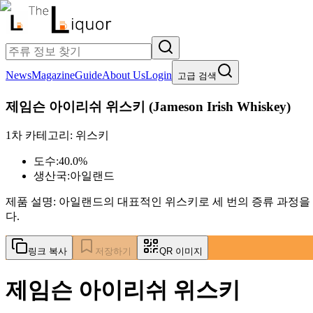
News
Magazine
Guide
About Us
Login
고급 검색
제임슨 아이리쉬 위스키
(
Jameson Irish Whiskey
)
1차 카테고리:
위스키
도수:
40.0%
생산국:
아일랜드
제품 설명:
아일랜드의 대표적인 위스키로 세 번의 증류 과정을
다.
링크 복사
저장하기
QR 이미지
제임슨 아이리쉬 위스키