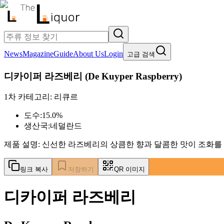
News
Magazine
Guide
About Us
Login
고급 검색
디카이퍼 라즈베리
(
De Kuyper Raspberry
)
1차 카테고리:
리큐르
도수:
15.0%
생산국:
네덜란드
제품 설명:
신선한 라즈베리의 상큼한 향과 달콤한 맛이 조화를 
링크 복사
저장하기
QR 이미지
디카이퍼 라즈베리