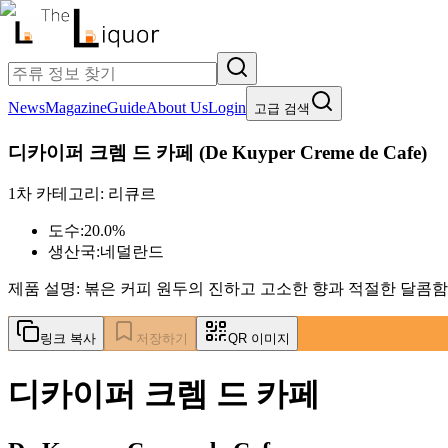
News
Magazine
Guide
About Us
Login
고급 검색
디카이퍼 크렘 드 카페
(
De Kuyper Creme de Cafe
)
1차 카테고리:
리큐르
도수:
20.0%
생산국:
네덜란드
제품 설명:
볶은 커피 원두의 진하고 고소한 향과 적절한 달콤함
링크 복사
저장하기
QR 이미지
디카이퍼 크렘 드 카페