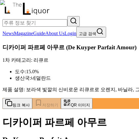
News
Magazine
Guide
About Us
Login
고급 검색
디카이퍼 파르페 아무르
(
De Kuyper Parfait Amour
)
1차 카테고리:
리큐르
도수:
15.0%
생산국:
네덜란드
제품 설명:
보라색 빛깔의 신비로운 리큐르로 오렌지, 바닐라,
링크 복사
저장하기
QR 이미지
디카이퍼 파르페 아무르