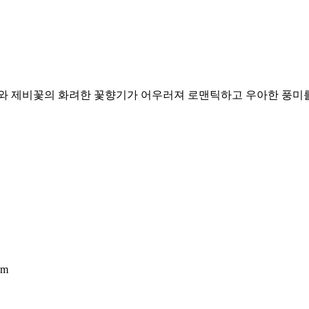
미와 제비꽃의 화려한 꽃향기가 어우러져 로맨틱하고 우아한 풍미
om