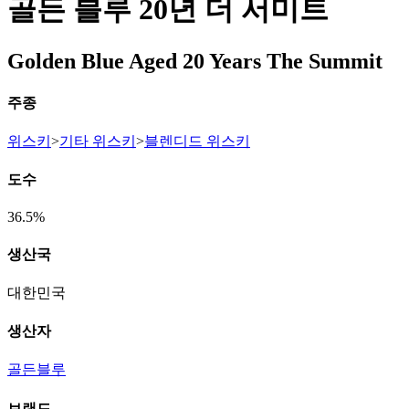
골든 블루 20년 더 서미트
Golden Blue Aged 20 Years The Summit
주종
위스키
>
기타 위스키
>
블렌디드 위스키
도수
36.5%
생산국
대한민국
생산자
골든블루
브랜드