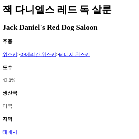
잭 다니엘스 레드 독 살룬
Jack Daniel's Red Dog Saloon
주종
위스키
>
아메리칸 위스키
>
테네시 위스키
도수
43.0%
생산국
미국
지역
태네시