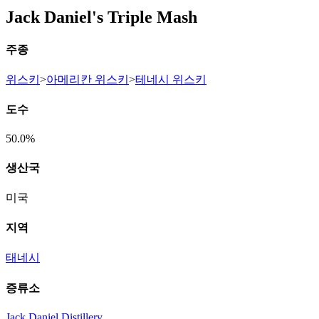
Jack Daniel's Triple Mash
주종
위스키
>
아메리칸 위스키
>
테네시 위스키
도수
50.0%
생산국
미국
지역
태네시
증류소
Jack Daniel Distillery