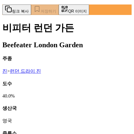
링크 복사
저장하기
QR 이미지
비피터 런던 가든
Beefeater London Garden
주종
진
>
런던 드라이 진
도수
40.0%
생산국
영국
증류소